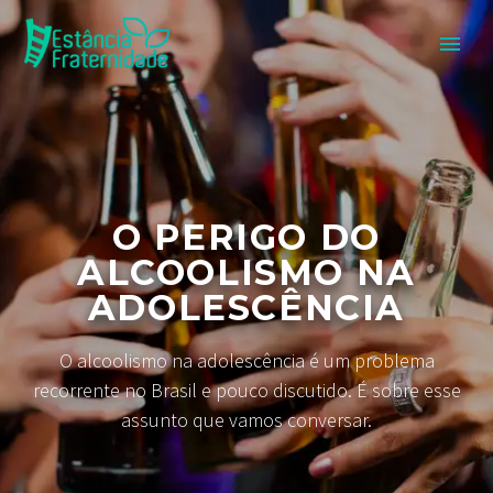
O PERIGO DO
ALCOOLISMO NA
ADOLESCÊNCIA
O alcoolismo na adolescência é um problema
recorrente no Brasil e pouco discutido. É sobre esse
assunto que vamos conversar.